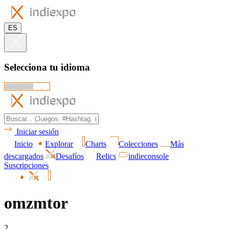
ES
Selecciona tu idioma
Iniciar sesión
Inicio
Explorar
Charts
Colecciones
Más
descargados
Desafíos
Relics
indieconsole
Suscripciones
omzmtor
2