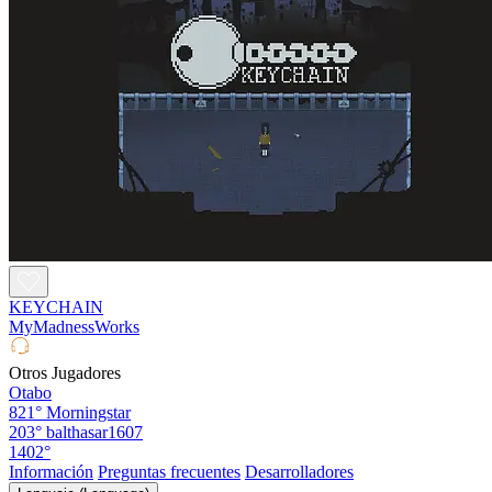
KEYCHAIN
MyMadnessWorks
Otros Jugadores
Otabo
821°
Morningstar
203°
balthasar1607
1402°
Información
Preguntas frecuentes
Desarrolladores