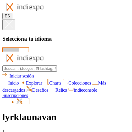
ES
Selecciona tu idioma
Iniciar sesión
Inicio
Explorar
Charts
Colecciones
Más
descargados
Desafíos
Relics
indieconsole
Suscripciones
lyrklaunavan
1