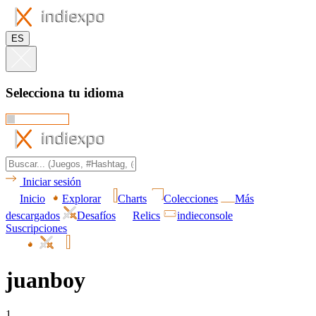
ES
Selecciona tu idioma
Iniciar sesión
Inicio
Explorar
Charts
Colecciones
Más
descargados
Desafíos
Relics
indieconsole
Suscripciones
juanboy
1