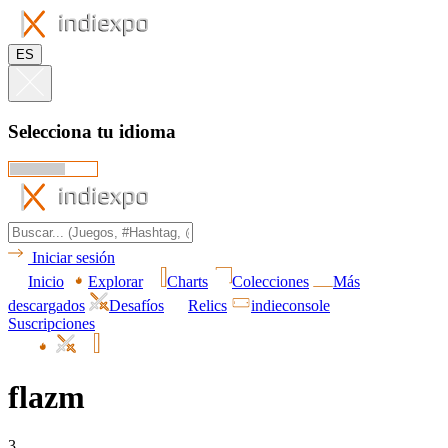
ES
Selecciona tu idioma
Iniciar sesión
Inicio
Explorar
Charts
Colecciones
Más
descargados
Desafíos
Relics
indieconsole
Suscripciones
flazm
3