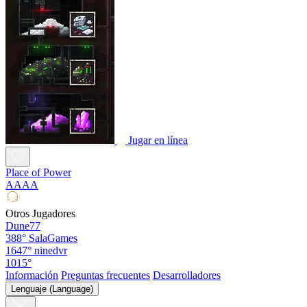
Jugar en línea
Place of Power
AAAA
Otros Jugadores
Dune77
388°
SalaGames
1647°
ninedvr
1015°
Información
Preguntas frecuentes
Desarrolladores
Lenguaje (Language)