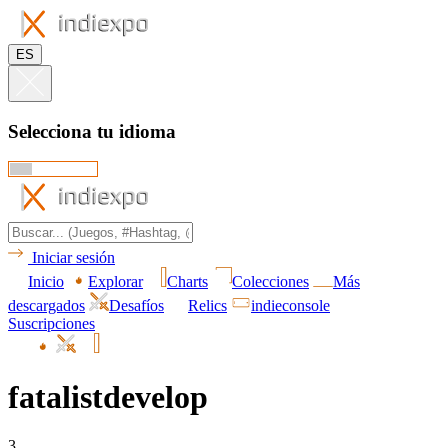
ES
Selecciona tu idioma
Iniciar sesión
Inicio
Explorar
Charts
Colecciones
Más
descargados
Desafíos
Relics
indieconsole
Suscripciones
fatalistdevelop
3