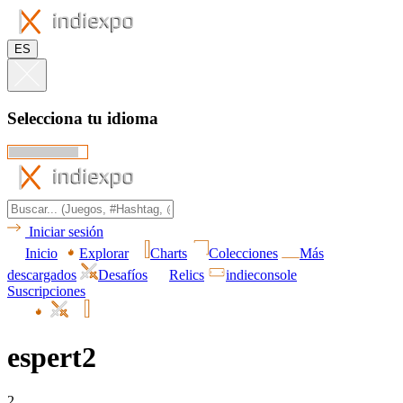
ES
Selecciona tu idioma
Iniciar sesión
Inicio
Explorar
Charts
Colecciones
Más
descargados
Desafíos
Relics
indieconsole
Suscripciones
espert2
2