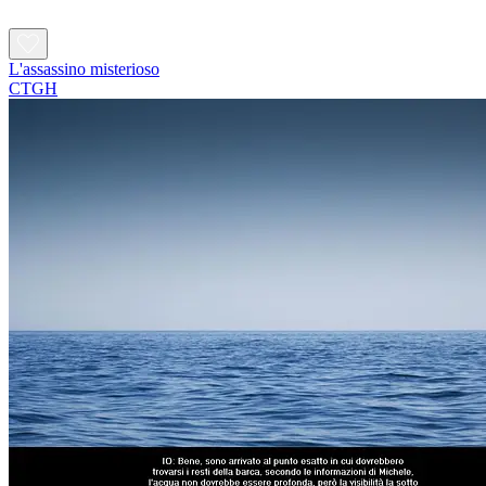
L'assassino misterioso
CTGH