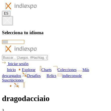
ES
Selecciona tu idioma
Iniciar sesión
Inicio
Explorar
Charts
Colecciones
Más
descargados
Desafíos
Relics
indieconsole
Suscripciones
dragodacciaio
3