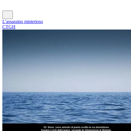
L'assassino misterioso
CTGH