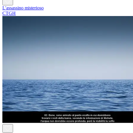
L'assassino misterioso
CTGH