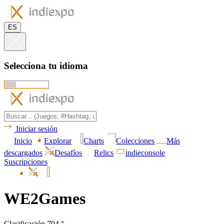
ES
Selecciona tu idioma
Iniciar sesión
Inicio
Explorar
Charts
Colecciones
Más
descargados
Desafíos
Relics
indieconsole
Suscripciones
WE2Games
Clasificación 704.°