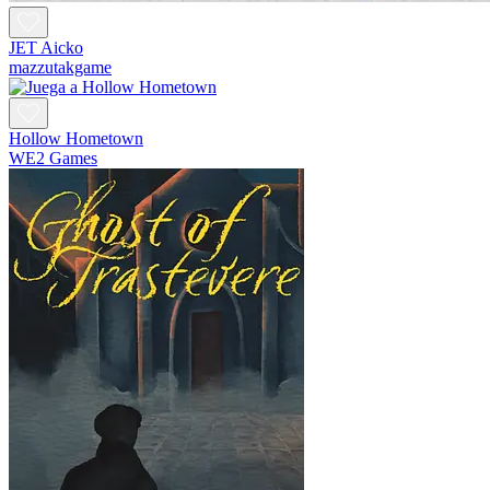
JET Aicko
mazzutakgame
Hollow Hometown
WE2 Games