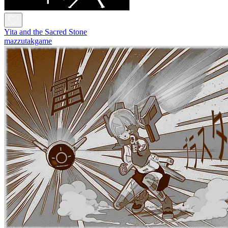
Yita and the Sacred Stone
mazzutakgame