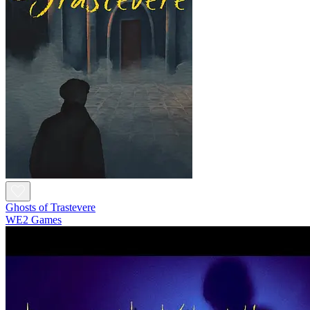
Ghosts of Trastevere
WE2 Games