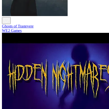
Ghosts of Trastevere
WE2 Games