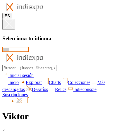
ES
Selecciona tu idioma
Iniciar sesión
Inicio
Explorar
Charts
Colecciones
Más
descargados
Desafíos
Relics
indieconsole
Suscripciones
Viktor
2