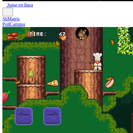
Jugar en línea
ShMatrix
PollCampus