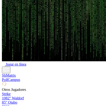
Jugar en línea
ShMatrix
PollCampus
Otros Jugadores
Strike
1082°
Waldorf
85°
Otabo