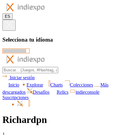
ES
Selecciona tu idioma
Iniciar sesión
Inicio
Explorar
Charts
Colecciones
Más
descargados
Desafíos
Relics
indieconsole
Suscripciones
Richardpn
1