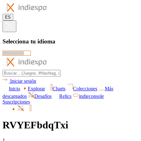
ES
Selecciona tu idioma
Iniciar sesión
Inicio
Explorar
Charts
Colecciones
Más
descargados
Desafíos
Relics
indieconsole
Suscripciones
RVYEFbdqTxi
1