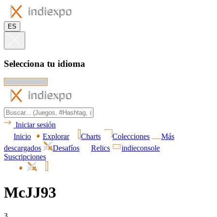
ES
Selecciona tu idioma
Iniciar sesión
Inicio
Explorar
Charts
Colecciones
Más
descargados
Desafíos
Relics
indieconsole
Suscripciones
McJJ93
3