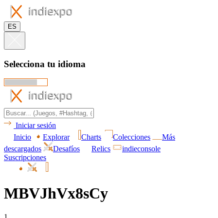
ES
Selecciona tu idioma
Iniciar sesión
Inicio
Explorar
Charts
Colecciones
Más
descargados
Desafíos
Relics
indieconsole
Suscripciones
MBVJhVx8sCy
1