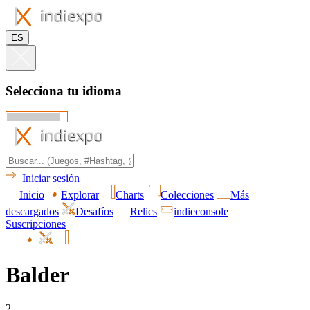
ES
Selecciona tu idioma
Iniciar sesión
Inicio
Explorar
Charts
Colecciones
Más
descargados
Desafíos
Relics
indieconsole
Suscripciones
Balder
2