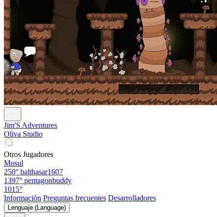
Jim'S Adventures
Oliva Studio
Otros Jugadores
Mosul
250°
balthasar1607
1397°
pentagonbuddy
1015°
Información
Preguntas frecuentes
Desarrolladores
Lenguaje (Language)