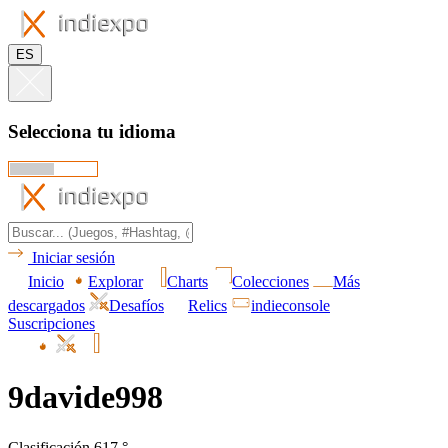
ES
Selecciona tu idioma
Iniciar sesión
Inicio
Explorar
Charts
Colecciones
Más
descargados
Desafíos
Relics
indieconsole
Suscripciones
9davide998
Clasificación 617.°