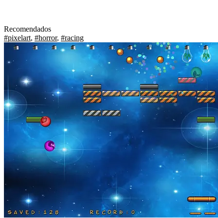
Recomendados
#pixelart
,
#horror
,
#racing