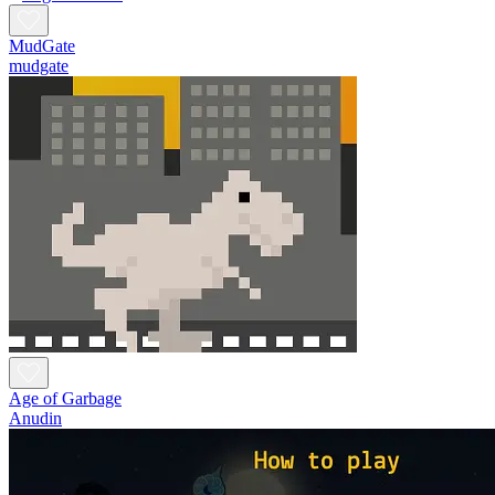
MudGate
mudgate
Age of Garbage
Anudin