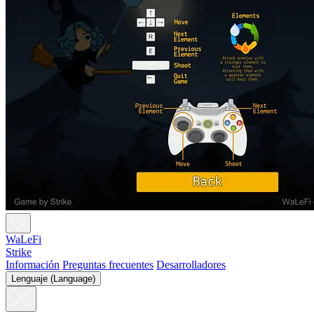
WaLeFi
Strike
Información
Preguntas frecuentes
Desarrolladores
Lenguaje (Language)