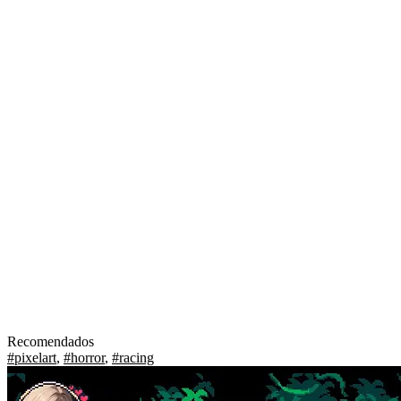
Recomendados
#pixelart
,
#horror
,
#racing