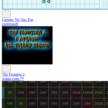
Genetic Tic-Tac-Toe
zxretrosoft
The Frontera 2
Adam corp.™