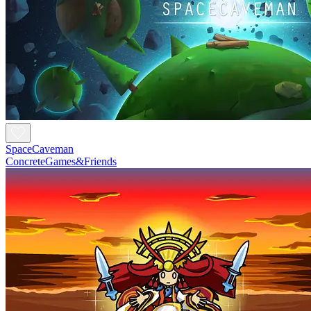
SpaceCaveman
ConcreteGames&Friends