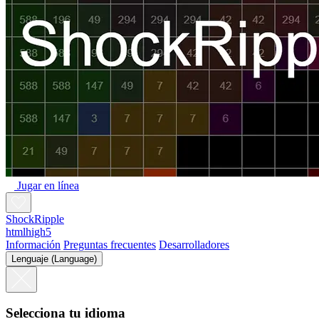
Jugar en línea
ShockRipple
htmlhigh5
Información
Preguntas frecuentes
Desarrolladores
Lenguaje (Language)
Selecciona tu idioma