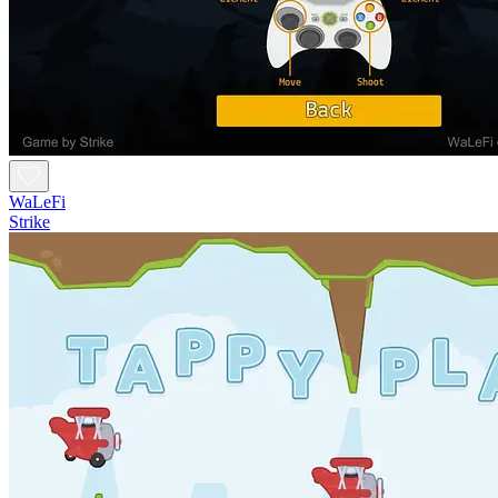
WaLeFi
Strike