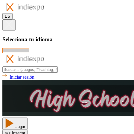
ES
Selecciona tu idioma
Iniciar sesión
Jugar
<
/
> Insertar