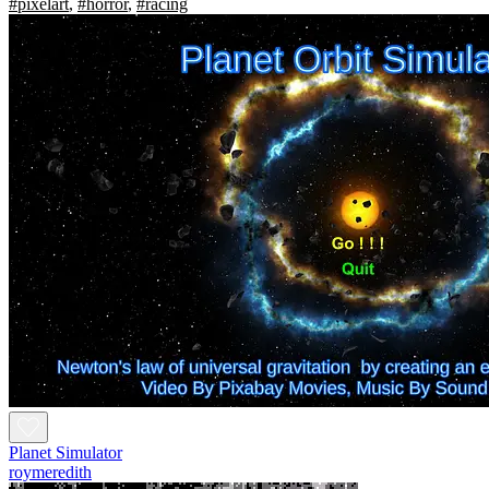
#pixelart
,
#horror
,
#racing
Planet Simulator
roymeredith