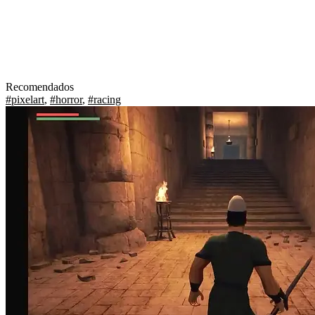
Recomendados
#pixelart
,
#horror
,
#racing