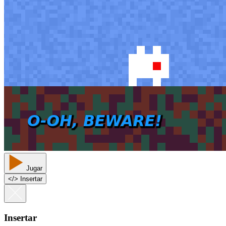
Jugar
<
/
> Insertar
Insertar