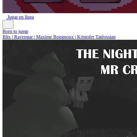
Jugar en línea
Born to jump
Blix | Ravengar | Maxime Bougnoux | Kristofer Tatéossian