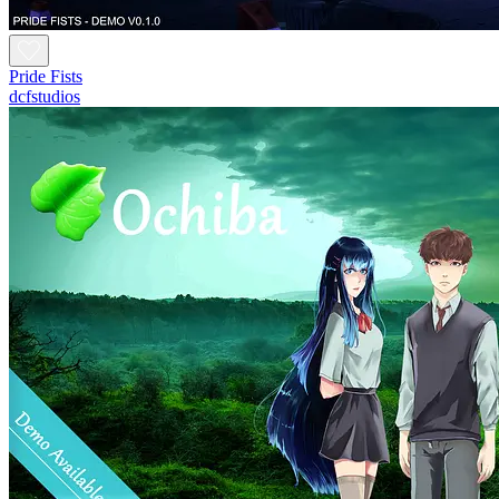
Pride Fists
dcfstudios