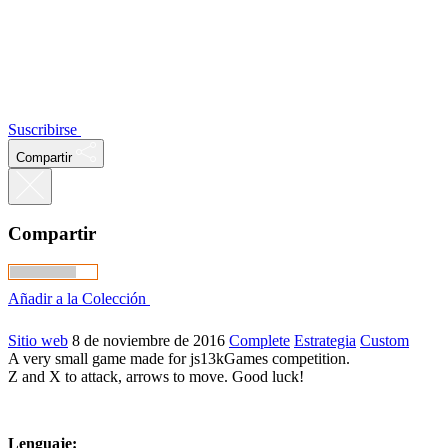
Suscribirse
Compartir
Compartir
Añadir a la Colección
Sitio web
8 de noviembre de 2016
Complete
Estrategia
Custom
A very small game made for js13kGames competition.
Z and X to attack, arrows to move. Good luck!
Lenguaje: