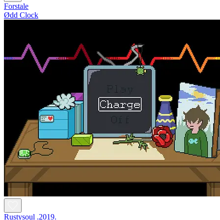
Forstale
Ødd Clock
Rustysoul .2019.