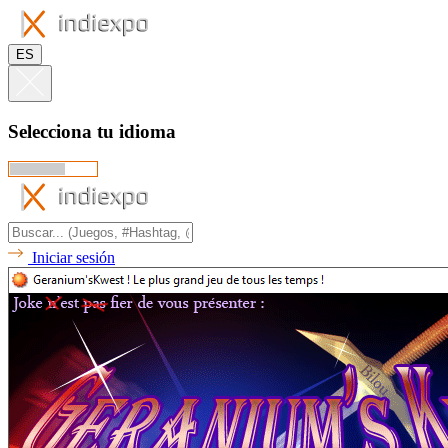
ES
Selecciona tu idioma
Iniciar sesión