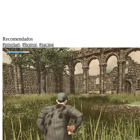
Recomendados
#pixelart
,
#horror
,
#racing