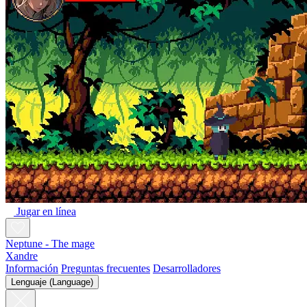
Jugar en línea
Neptune - The mage
Xandre
Información
Preguntas frecuentes
Desarrolladores
Lenguaje (Language)