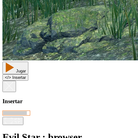
Jugar
<
/
> Insertar
Insertar
Evil Star : browser