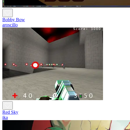
Bobby Bow
aroscillo
Red Sky
ika