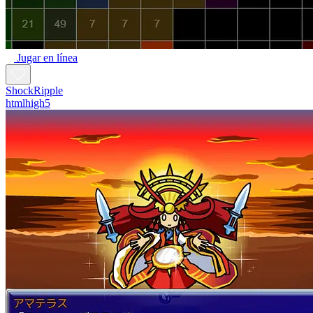
Jugar en línea
ShockRipple
htmlhigh5