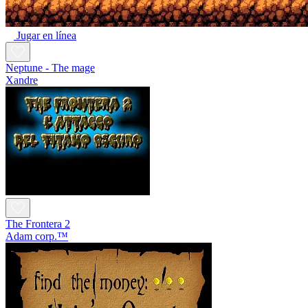
Jugar en línea
Neptune - The mage
Xandre
The Frontera 2
Adam corp.™