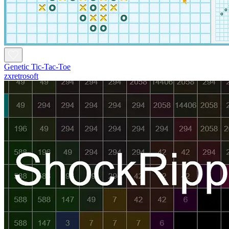
Genetic Tic-Tac-Toe
zxretrosoft