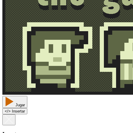
Jugar
<
/
> Insertar