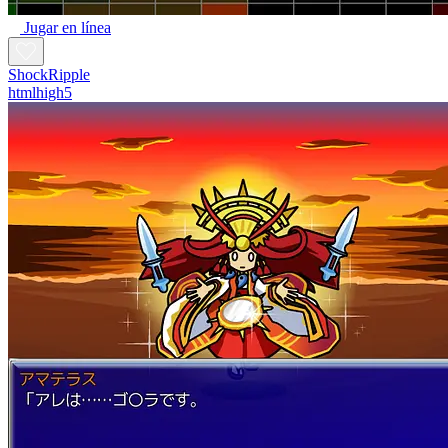
Jugar en línea
ShockRipple
htmlhigh5