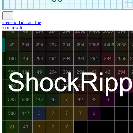
Genetic Tic-Tac-Toe
zxretrosoft