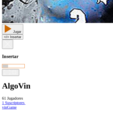
Jugar
<
/
> Insertar
Insertar
AlgoVin
61 Jugadores
1 Suscriptores
vinGame