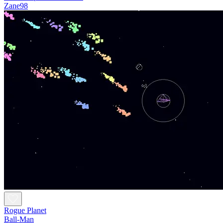
Zane98
Rogue Planet
Ball-Man