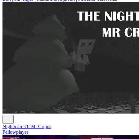
Nightmare Of Mr Cripps
Fellowplayer