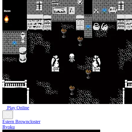
Play Online
Estern Browncloster
Ryoku