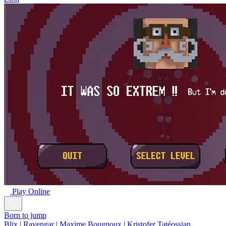
Play Online
Born to jump
Blix | Ravengar | Maxime Bougnoux | Kristofer Tatéossian