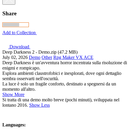
Share
Add to Collection
Download
Deep Darkness 2 - Demo.zip (47.2 MB)
July 02, 2026
Demo
Other
Rpg Maker VX ACE
Deep Darkness è un'avventura horror incentrata sulla risoluzione di
enigmi e rompicapo.
Esplora ambienti claustrofobici e inesplorati, dove ogni dettaglio
sembra osservarti nell'oscurità.
La luce è solo un fragile conforto, destinato a spegnersi da un
momento all'altro.
Show More
Si tratta di una demo molto breve (pochi minuti), sviluppata nel
lontano 2016.
Show Less
Languages: