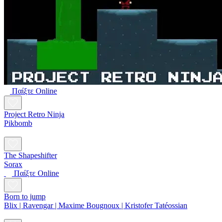
Παίξτε Online
Project Retro Ninja
Pikbomb
The Shapeshifter
Sorax
Παίξτε Online
Born to jump
Blix | Ravengar | Maxime Bougnoux | Kristofer Tatéossian