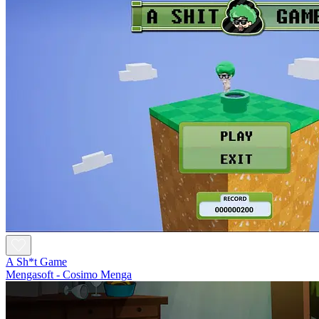
A Sh*t Game
Mengasoft - Cosimo Menga