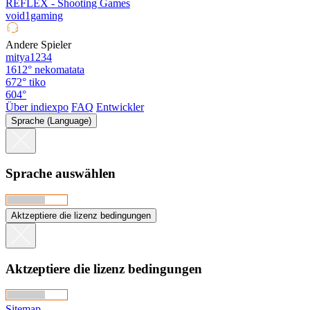
REFLEX - Shooting Games
void1gaming
Andere Spieler
mitya1234
1612°
nekomatata
672°
tiko
604°
Über indiexpo
FAQ
Entwickler
Sprache (Language)
Sprache auswählen
Aktzeptiere die lizenz bedingungen
Aktzeptiere die lizenz bedingungen
Sitemap