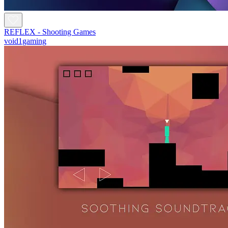
REFLEX - Shooting Games
void1gaming