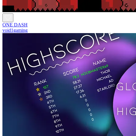
ONE DASH
void1gaming