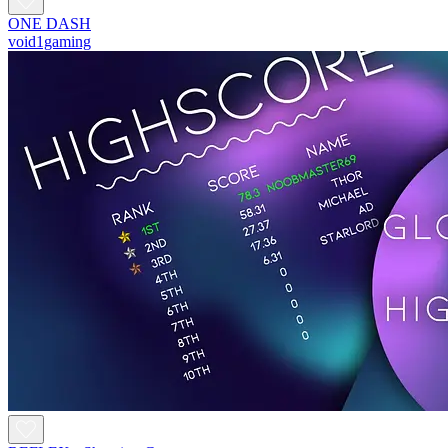
ONE DASH
void1gaming