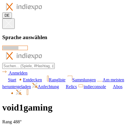
DE
Sprache auswählen
Anmelden
Start
Entdecken
Rangliste
Sammlungen
Am meisten
heruntergeladen
Anfechtung
Relics
indieconsole
Abos
void1gaming
Rang 488°