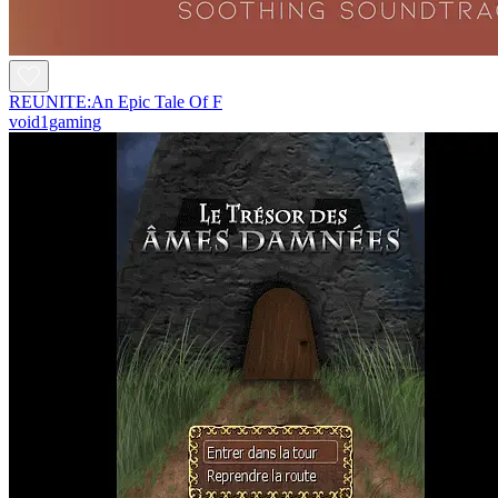
REUNITE:An Epic Tale Of F
void1gaming