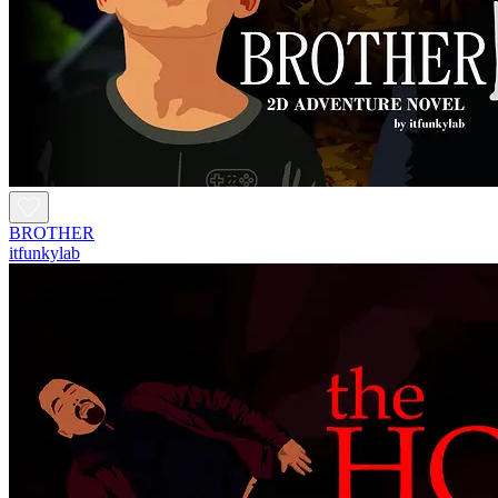
BROTHER
itfunkylab