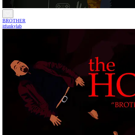
BROTHER
itfunkylab