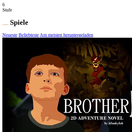
6
Stufe
Spiele
Neueste
Beliebteste
Am meisten heruntergeladen