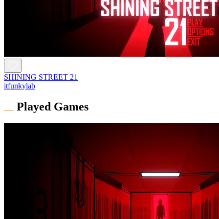
SHINING STREET 21
itfunkylab
Played Games