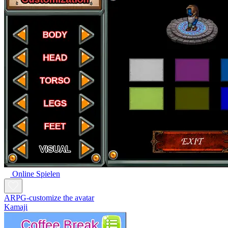
Online Spielen
ARPG-customize the avatar
Kamaji