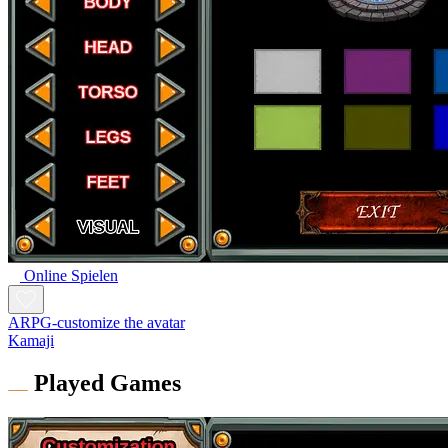
Online Spielen
ARPG-customize the avatar
Kamaji
Played Games