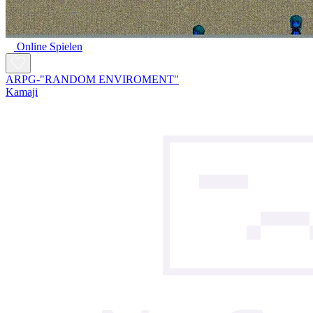
Online Spielen
ARPG-"RANDOM ENVIROMENT"
Kamaji