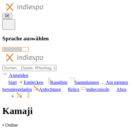
DE
Sprache auswählen
Anmelden
Start
Entdecken
Rangliste
Sammlungen
Am meisten
heruntergeladen
Anfechtung
Relics
indieconsole
Abos
Kamaji
•
Online