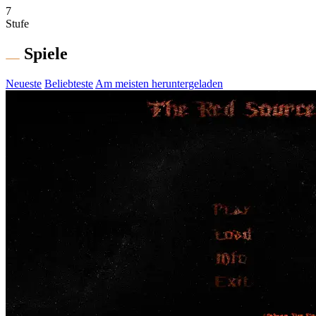
7
Stufe
Spiele
Neueste
Beliebteste
Am meisten heruntergeladen