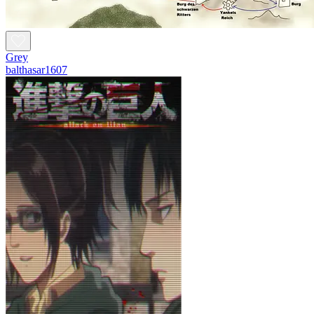
Grey
balthasar1607