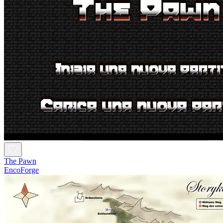
The Pawn
EncoForge