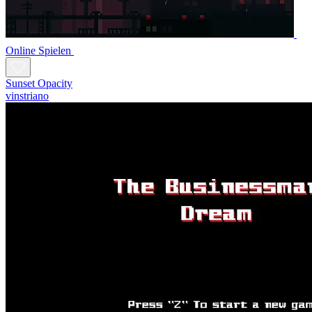
Online Spielen
Sunset Opacity
vinstriano