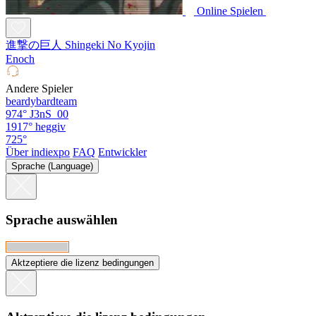
Online Spielen
進撃の巨人 Shingeki No Kyojin
Enoch
Andere Spieler
beardybardteam
974°
J3nS_00
1917°
heggiv
725°
Über indiexpo
FAQ
Entwickler
Sprache (Language)
Sprache auswählen
Aktzeptiere die lizenz bedingungen