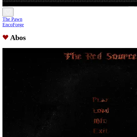
The Pawn
EncoForge
Abos