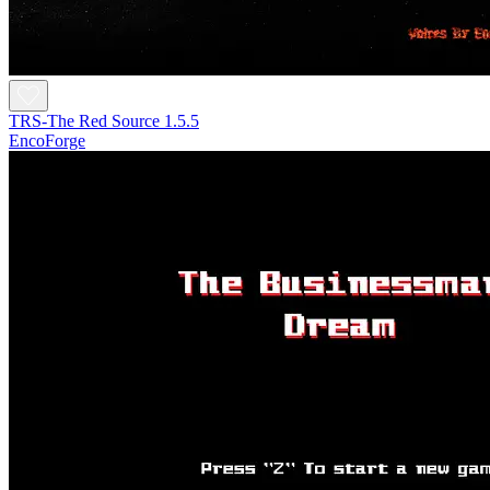
TRS-The Red Source 1.5.5
EncoForge