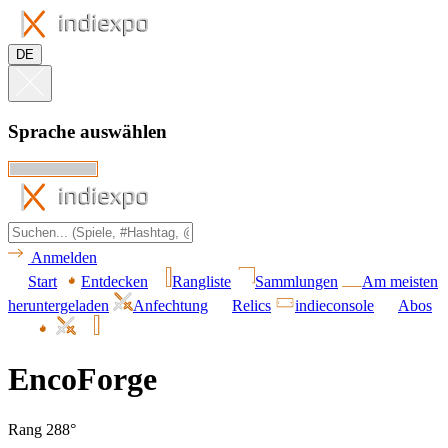
DE
Sprache auswählen
Anmelden
Start
Entdecken
Rangliste
Sammlungen
Am meisten
heruntergeladen
Anfechtung
Relics
indieconsole
Abos
EncoForge
Rang 288°