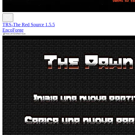
TRS-The Red Source 1.5.5
EncoForge