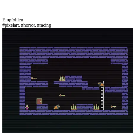
Empfohlen
#pixelart
,
#horror
,
#racing