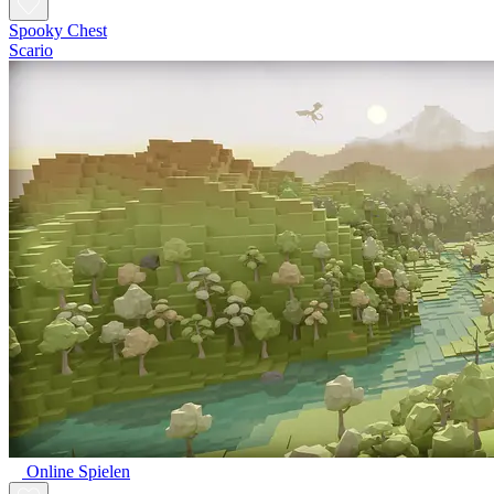
Spooky Chest
Scario
Online Spielen