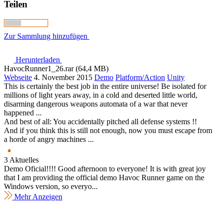
Teilen
Zur Sammlung hinzufügen
Herunterladen
HavocRunner1_26.rar (64,4 MB)
Webseite
4. November 2015
Demo
Platform/Action
Unity
This is certainly the best job in the entire universe! Be isolated for
millions of light years away, in a cold and deserted little world,
disarming dangerous weapons automata of a war that never
happened ...
And best of all: You accidentally pitched all defense systems !!
And if you think this is still not enough, now you must escape from
a horde of angry machines ...
3 Aktuelles
Demo Oficial!!!! Good afternoon to everyone! It is with great joy
that I am providing the official demo Havoc Runner game on the
Windows version, so everyo...
Mehr Anzeigen