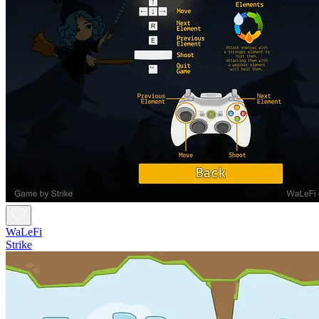
WaLeFi
Strike