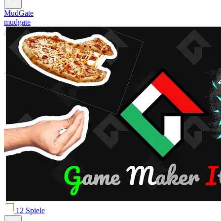
MudGate
mudgate
12 Spiele