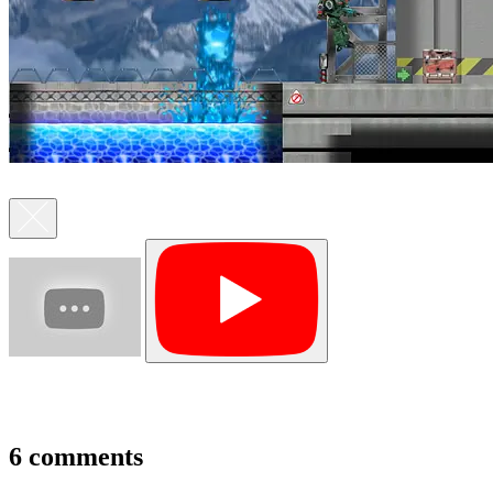
6 comments