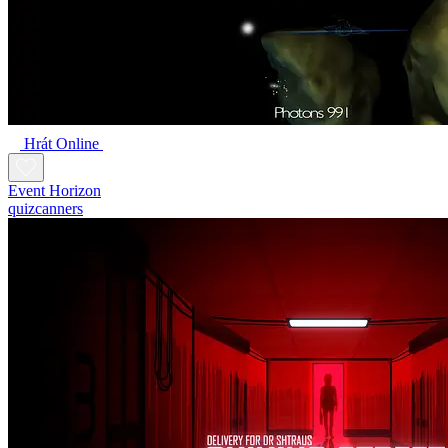
Hrát Online
Event Horizon
quizcanners