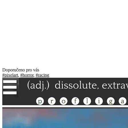
Doporučeno pro vás
#pixelart
,
#horror
,
#racing