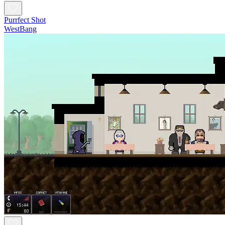
Purrfect Shot
WestBang