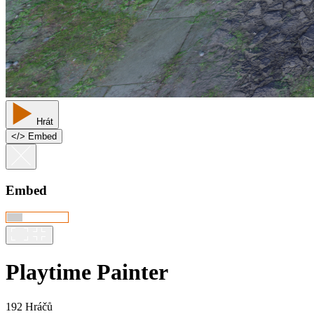
Hrát
<
/
> Embed
Embed
Playtime Painter
192 Hráčů