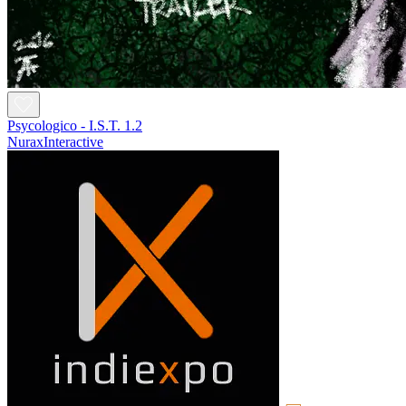
Psycologico - I.S.T. 1.2
NuraxInteractive