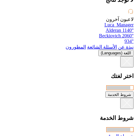
لاعبون آخرون
Luca_Manager
Alderan
1140°
Beckiovich
2060°
934°
نبذة عن
الأسئلة الشائعة
المطورون
اللغة (Languages)
اختر لغتك
شروط الخدمة
شروط الخدمة