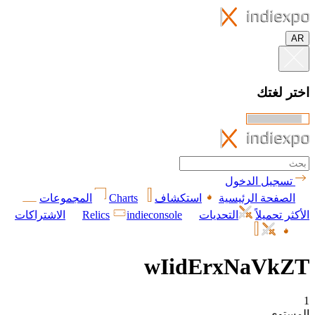
AR
اختر لغتك
تسجيل الدخول
الصفحة الرئيسية
استكشاف
Charts
المجموعات
الأكثر تحميلاً
التحديات
indieconsole
Relics
الاشتراكات
wIidErxNaVkZT
1
المستوى