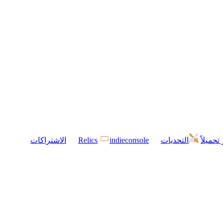
 تحميلاً
التحديات
indieconsole
Relics
الاشتراكات