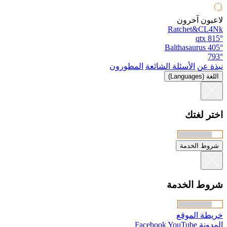
لاعبون آخرون
Ratchet&CL4Nk
qtx
815°
Balthasaurus
405°
793°
نبذة عن
الأسئلة الشائعة
المطورون
اللغة (Languages)
اختر لغتك
شروط الخدمة
شروط الخدمة
خريطة الموقع
المدونة
YouTube
Facebook