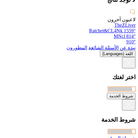
لاعبون آخرون
TheZLiver
Ratchet&CL4Nk
1559°
MNcl
814°
910°
نبذة عن
الأسئلة الشائعة
المطورون
اللغة (Languages)
اختر لغتك
شروط الخدمة
شروط الخدمة