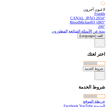
لاعبون آخرون
Frankb
CANAL_JPÃO
2654°
BloodMichael93
1883°
290°
نبذة عن
الأسئلة الشائعة
المطورون
اللغة (Languages)
اختر لغتك
شروط الخدمة
شروط الخدمة
خريطة الموقع
المدونة
YouTube
Facebook