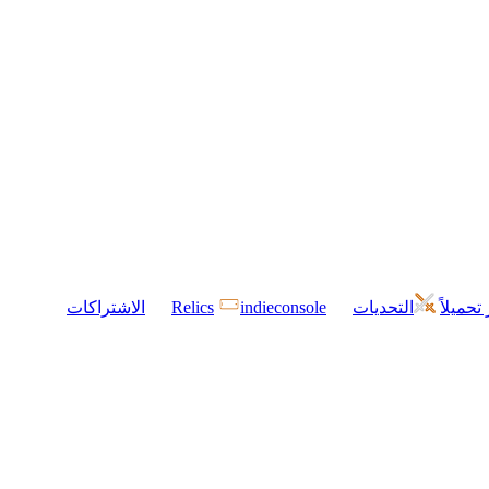
 تحميلاً
التحديات
indieconsole
Relics
الاشتراكات