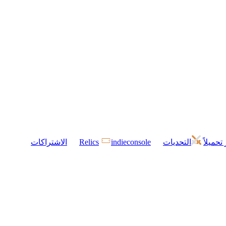
 تحميلاً
التحديات
indieconsole
Relics
الاشتراكات