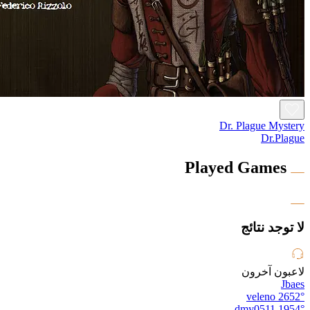
Dr. Plague Mystery
Dr.Plague
Played Games
لا توجد نتائج
لاعبون آخرون
Jbaes
veleno
2652°
dmy0511
1954°