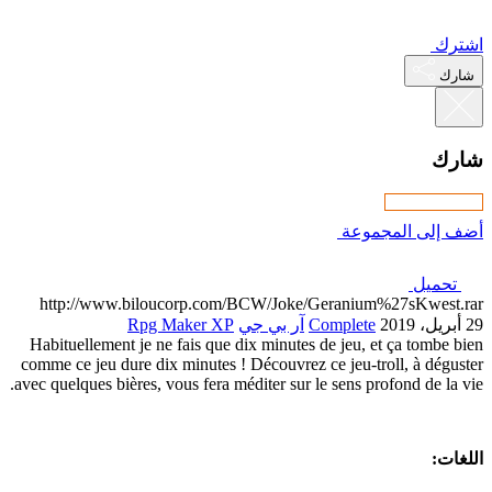
http://www.biloucorp.com/BCW
 جي
Rpg Maker XP
Habituellement je ne fais que dix 
comme ce jeu dure dix minutes ! Déc
avec quelques bières, vous fera médite