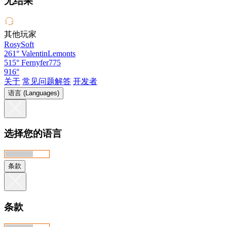
无结果
其他玩家
RosySoft
261°
ValentinLemonts
515°
Fernyfer775
916°
关于
常见问题解答
开发者
语言 (Languages)
选择您的语言
条款
条款