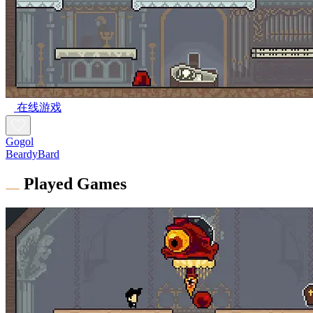
在线游戏
Gogol
BeardyBard
Played Games