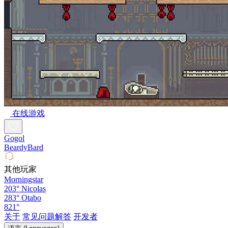
在线游戏
Gogol
BeardyBard
其他玩家
Morningstar
203°
Nicolas
283°
Otabo
821°
关于
常见问题解答
开发者