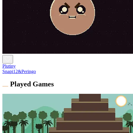
Plutiny
Snapi12&Peringo
Played Games