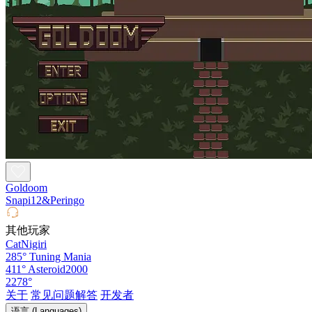
Goldoom
Snapi12&Peringo
其他玩家
CatNigiri
285°
Tuning Mania
411°
Asteroid2000
2278°
关于
常见问题解答
开发者
语言 (Languages)