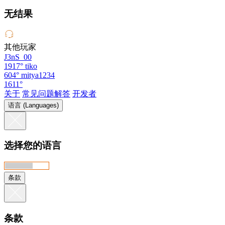
无结果
其他玩家
J3nS_00
1917°
tiko
604°
mitya1234
1611°
关于
常见问题解答
开发者
语言 (Languages)
选择您的语言
条款
条款