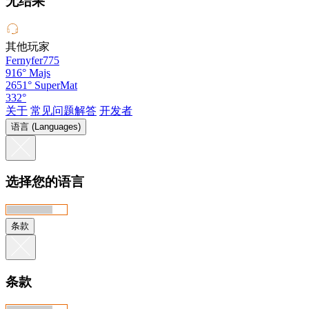
无结果
其他玩家
Fernyfer775
916°
Majs
2651°
SuperMat
332°
关于
常见问题解答
开发者
语言 (Languages)
选择您的语言
条款
条款