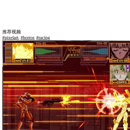
推荐视频
#pixelart
,
#horror
,
#racing