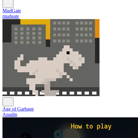
MudGate
mudgate
Age of Garbage
Anudin