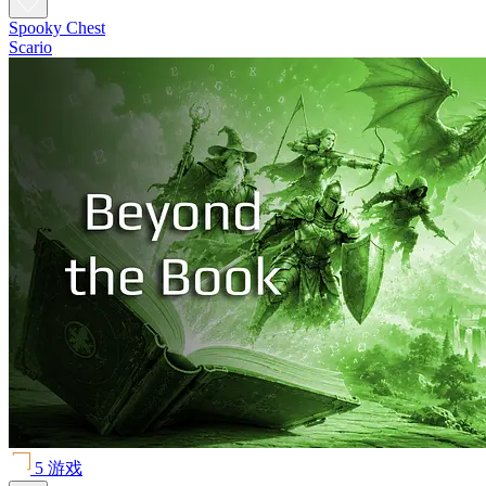
Spooky Chest
Scario
5 游戏