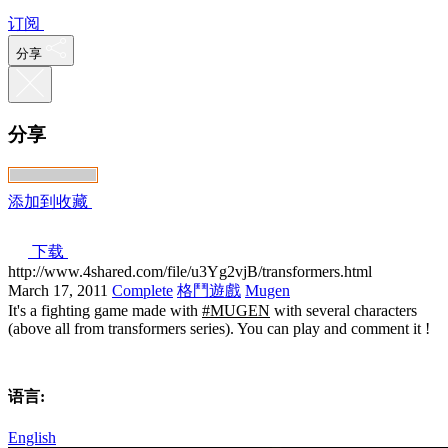
订阅
分享
分享
添加到收藏
下载
http://www.4shared.com/file/u3Yg2vjB/transformers.html
March 17, 2011
Complete
格鬥遊戲
Mugen
It's a fighting game made with
#MUGEN
with several characters
(above all from transformers series). You can play and comment it !
语言:
English