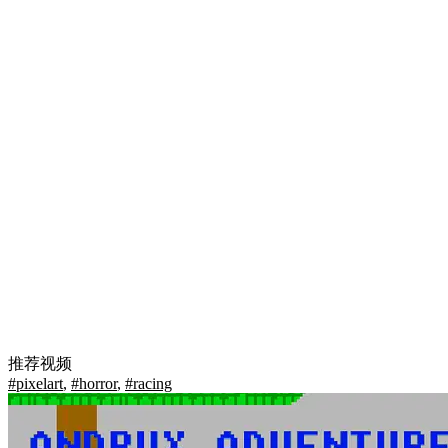
推荐视频
#pixelart
,
#horror
,
#racing