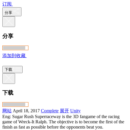
订阅
分享
分享
添加到收藏
下载
下载
网站
April 18, 2017
Complete
展开
Unity
Eng: Sugar Rush Superraceway is the 3D fangame of the racing
game of Wreck-It Ralph. The objective is to become the first of the
finish as fast as possible before the opponents beat you.