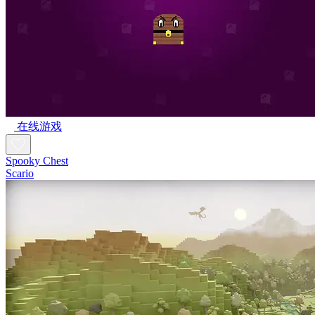
在线游戏
Spooky Chest
Scario