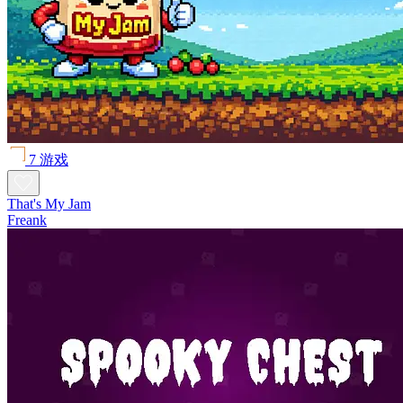
7 游戏
That's My Jam
Freank