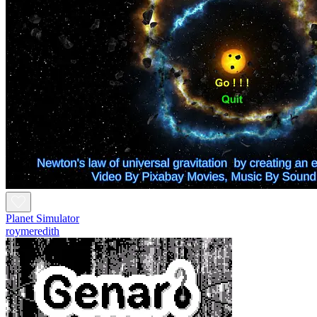
Planet Simulator
roymeredith