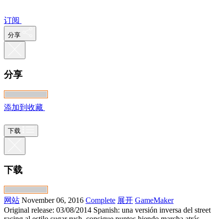
订阅
分享
分享
添加到收藏
下载
下载
网站
November 06, 2016
Complete
展开
GameMaker
Original release: 03/08/2014 Spanish: una versión inversa del street
racing al estilo sugar rush, consigue puntos hiendo marcha atrás