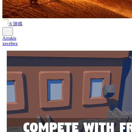
6 游戏
Arrakis
xecebex