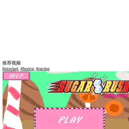
推荐视频
#pixelart
,
#horror
,
#racing