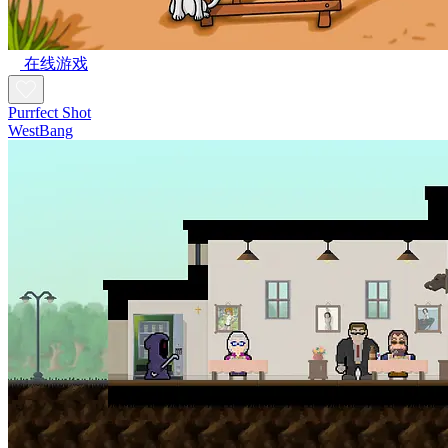
在线游戏
Purrfect Shot
WestBang