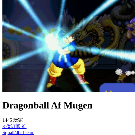
Dragonball Af Mugen
1445 玩家
3 位订阅者
Squall/dbaf team