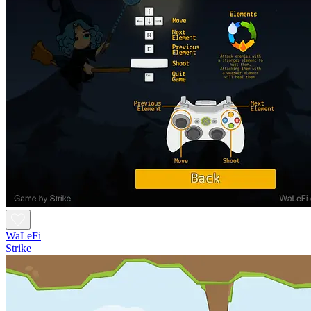
WaLeFi
Strike