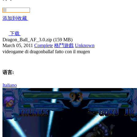
添加到收藏
下载
Dragon_Ball_AF_3.0.zip (159 MB)
March 05, 2011
Complete
格鬥遊戲
Unknown
videogame di dragonballaf fatto con il mugen
语言:
Italiano