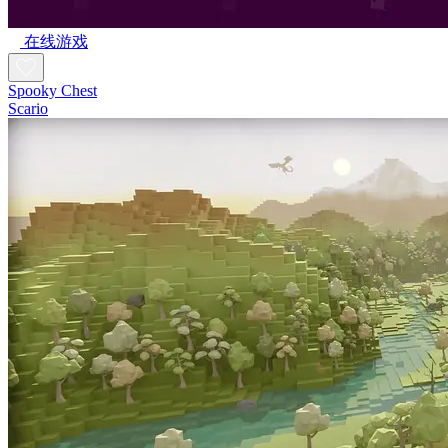
在线游戏
Spooky Chest
Scario