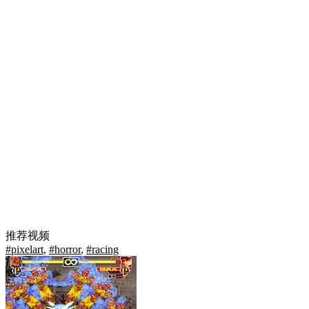
推荐视频
#pixelart
,
#horror
,
#racing