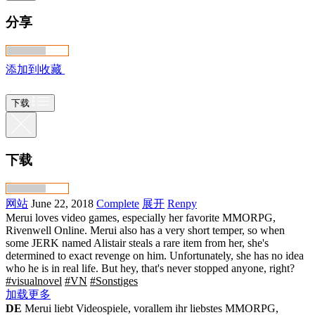
分享
添加到收藏
下载
下载
网站
June 22, 2018
Complete
展开
Renpy
Merui loves video games, especially her favorite MMORPG,
Rivenwell Online. Merui also has a very short temper, so when
some JERK named Alistair steals a rare item from her, she's
determined to exact revenge on him. Unfortunately, she has no idea
who he is in real life. But hey, that's never stopped anyone, right?
#visualnovel
#VN
#Sonstiges
加载更多
DE
Merui liebt Videospiele, vorallem ihr liebstes MMORPG,