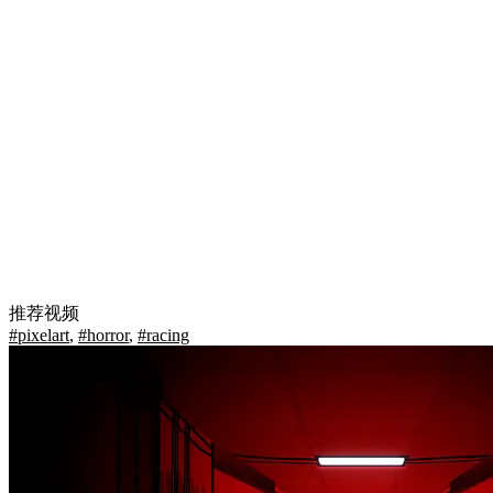
推荐视频
#pixelart
,
#horror
,
#racing