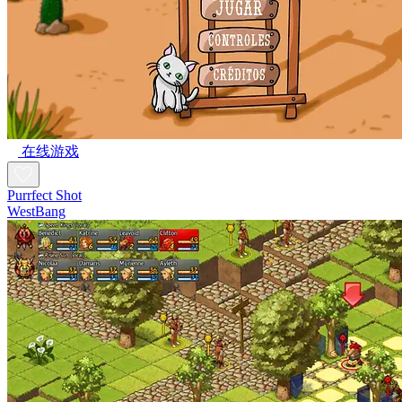
在线游戏
Purrfect Shot
WestBang