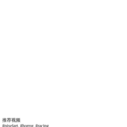
推荐视频
#pixelart
,
#horror
,
#racing