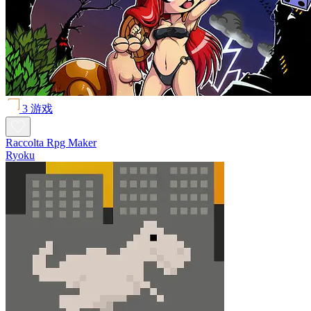
3 游戏
Raccolta Rpg Maker
Ryoku