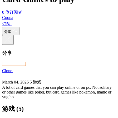
0 位订阅者
Coopa
订阅
分享
分享
Clone
March 04, 2026
5 游戏
A lot of card games that you can play online or on pc. Not solitary
or other games like poker, but card games like pokemon, magic or
yugiho
游戏 (5)