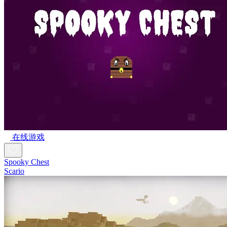
在线游戏
Spooky Chest
Scario