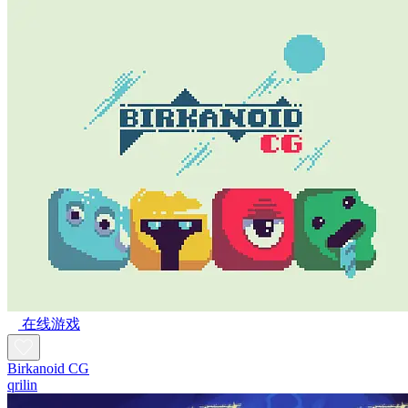
在线游戏
Birkanoid CG
qrilin