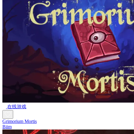
在线游戏
Grimorium Mortis
Biim