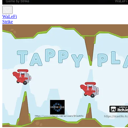
WaLeFi
Strike