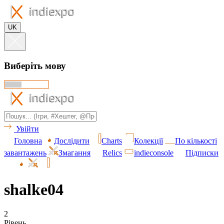
UK
Виберіть мову
Увійти
Головна
Дослідити
Charts
Колекції
По кількості
завантажень
Змагання
Relics
indieconsole
Підписки
shalke04
2
Рівень